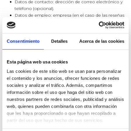
Datos de contacto: dirección de correo electrónico y
teléfono (opcional).
Datos de empleo: empresa (en el caso de las reseñas
que lo deseen indicar).
Otros datos: datos facilitados por los propios
interesados en el campo de comentarios del
Consentimiento
Detalles
Acerca de las cookies
formulario de consultas.
5. ¿CUÁL ES LA LEGITIMACIÓN DEL TRATAMIENTO
DE LOS DATOS DEL USUARIO?
Esta página web usa cookies
Las cookies de este sitio web se usan para personalizar
El tratamiento de los datos del Usuario en las reseñas
el contenido y los anuncios, ofrecer funciones de redes
publicadas por parte de la Titular está basado en el
sociales y analizar el tráfico. Además, compartimos
consentimiento que se le solicita y que puede retirar en
información sobre el uso que haga del sitio web con
cualquier momento. No obstante, en caso de retirar su
nuestros partners de redes sociales, publicidad y análisis
consentimiento, ello no afectará a la licitud de los
web, quienes pueden combinarla con otra información
tratamientos efectuados con anterioridad.
que les haya proporcionado o que hayan recopilado a
Los datos facilitados en el formulario de contacto, su base
partir del uso que haya hecho de sus servicios.
legitima es el interés legítimo de responder de la Titular a