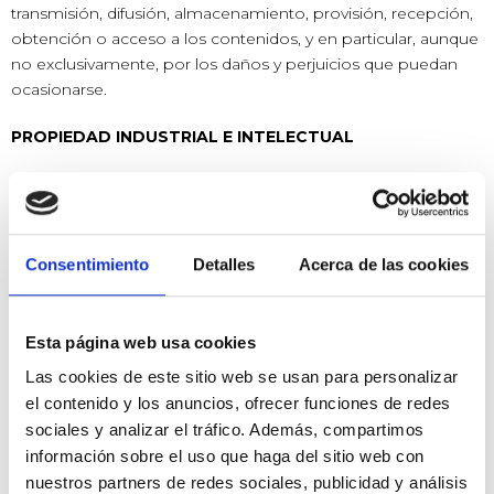
transmisión, difusión, almacenamiento, provisión, recepción,
obtención o acceso a los contenidos, y en particular, aunque
no exclusivamente, por los daños y perjuicios que puedan
ocasionarse.
PROPIEDAD INDUSTRIAL E INTELECTUAL
Los contenidos del sitio web
www.organizacionesmenta.com, son propiedad del Titular.
El nombre y sus símbolos son marcas registradas. Otros
Consentimiento
Detalles
Acerca de las cookies
productos o nombres mencionados en este sitio web son o
pueden ser marcas comerciales registradas de sus
respectivos propietarios.
Esta página web usa cookies
Las cookies de este sitio web se usan para personalizar
Los derechos de propiedad intelectual del portal
el contenido y los anuncios, ofrecer funciones de redes
www.organizacionesmenta.com, es decir, el diseño, códigos
sociales y analizar el tráfico. Además, compartimos
fuente, logotipos, marcas, estructura de navegación, bases
de datos y signos distintivos que aparecen en el sitio web
información sobre el uso que haga del sitio web con
son propiedad del Titular y, por tanto, están protegidos por
nuestros partners de redes sociales, publicidad y análisis