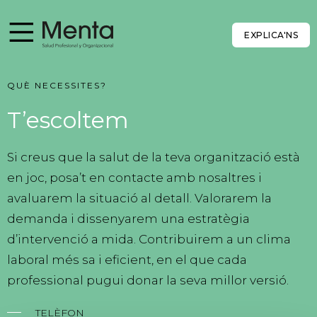
EXPLICA'NS
QUÈ NECESSITES?
T’escoltem
Si creus que la salut de la teva organització està
en joc, posa’t en contacte amb nosaltres i
avaluarem la situació al detall. Valorarem la
demanda i dissenyarem una estratègia
d’intervenció a mida. Contribuirem a un clima
laboral més sa i eficient, en el que cada
professional pugui donar la seva millor versió.
TELÈFON