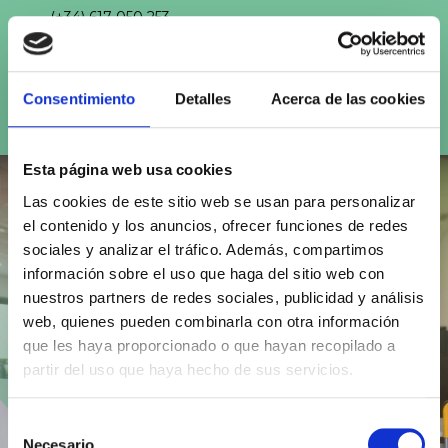
(+34) 617 050 253
EMAIL
info@organizacionesmenta.com
Consentimiento
Detalles
Acerca de las cookies
Esta página web usa cookies
Las cookies de este sitio web se usan para personalizar
el contenido y los anuncios, ofrecer funciones de redes
sociales y analizar el tráfico. Además, compartimos
información sobre el uso que haga del sitio web con
nuestros partners de redes sociales, publicidad y análisis
web, quienes pueden combinarla con otra información
que les haya proporcionado o que hayan recopilado a
partir del uso que haya hecho de sus servicios.
Selección
Necesario
de